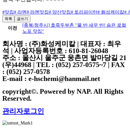
#맛집
# 라멘
# 라멘맛집
# 양산맛집
# 토리파이탄
# 화성케미칼
#
목록
글쓰기
[충북/청주시] 호죽두부촌 "물 반 새우 반! 숨은 로컬
이전
노포 맛집"
회사명 : (주)화성케미칼 | 대표자 : 최우
석 | 사업자등록번호 : 610-81-26048
주소 : 울산시 울주군 웅촌면 밭마당길 21
(우)44968 | TEL : (052) 257-0575~7 | FAX
: (052) 257-0578
E-mail : e-hschemi@hanmail.net
copyright©. Powered by NAP. All Rights
Reserved.
관리자로그인