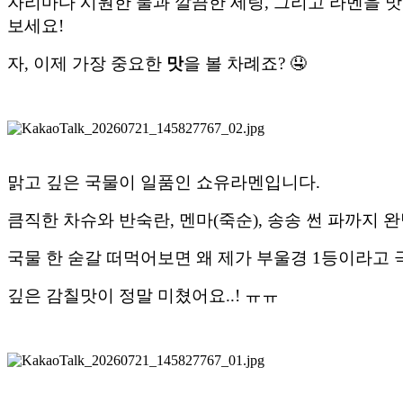
자리마다 시원한 물과 깔끔한 세팅, 그리고 라멘을 
보세요!
자, 이제 가장 중요한
맛
을 볼 차례죠? 🤤
맑고 깊은 국물이 일품인 쇼유라멘입니다.
큼직한 차슈와 반숙란, 멘마(죽순), 송송 썬 파까지
국물 한 숟갈 떠먹어보면 왜 제가 부울경 1등이라고
깊은 감칠맛이 정말 미쳤어요..! ㅠㅠ