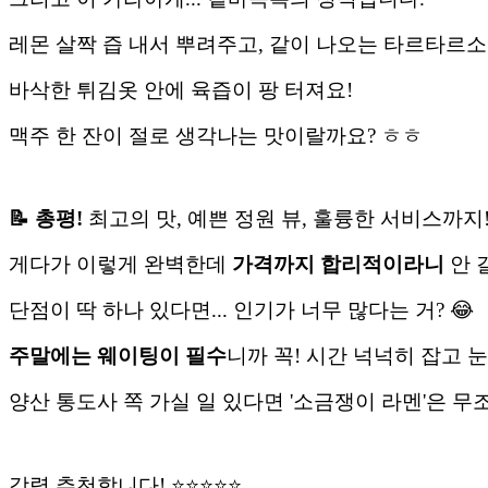
레몬 살짝 즙 내서 뿌려주고, 같이 나오는 타르타르
바삭한 튀김옷 안에 육즙이 팡 터져요!
맥주 한 잔이 절로 생각나는 맛이랄까요? ㅎㅎ
📝 총평!
최고의 맛, 예쁜 정원 뷰, 훌륭한 서비스까지
게다가 이렇게 완벽한데
가격까지 합리적이라니
안 
단점이 딱 하나 있다면... 인기가 너무 많다는 거? 😂
주말에는 웨이팅이 필수
니까
꼭! 시간 넉넉히 잡고 
양산 통도사 쪽 가실 일 있다면 '소금쟁이 라멘'은 무
강력 추천합니다! ⭐⭐⭐⭐⭐