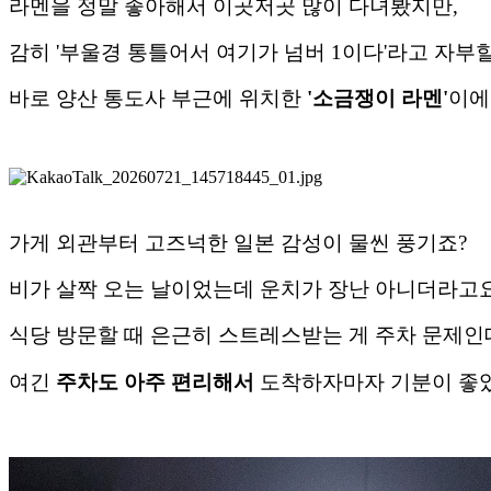
라멘을 정말 좋아해서 이곳저곳 많이 다녀봤지만,
감히 '부울경 통틀어서 여기가 넘버 1이다'라고 자부
바로 양산 통도사 부근에 위치한
'소금쟁이 라멘'
이에요
가게 외관부터 고즈넉한 일본 감성이 물씬 풍기죠?
비가 살짝 오는 날이었는데 운치가 장난 아니더라고
식당 방문할 때 은근히 스트레스받는 게 주차 문제인
여긴
주차도 아주 편리해서
도착하자마자 기분이 좋았어